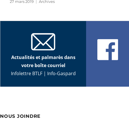
Publié
Catégories
27 mars 2019
Archives
le
Actualités et palmarès dans
votre boîte courriel
Infolettre BTLF
|
Info-Gaspard
NOUS JOINDRE