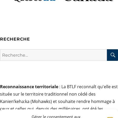
RECHERCHE
Rechercher :
Reconnaissance territoriale
: La BTLF reconnaît qu'elle est
située sur le territoire traditionnel non cédé des
Kanien’keha:ka (Mohawks) et souhaite rendre hommage à
ceux et celles qui, depuis des millénaires, ont été les
gardiens de ces terres. Elle exprime son respect pour la
Gérer le consentement aux