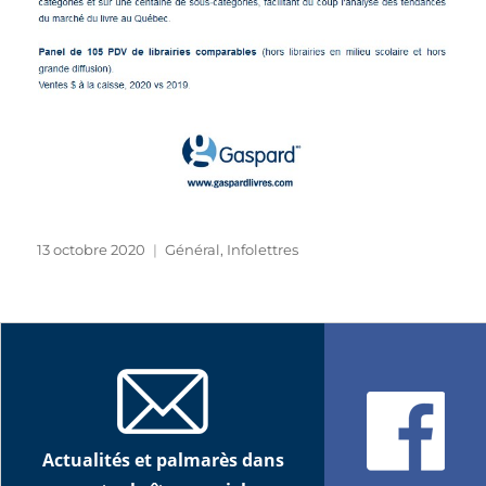
Publié
Catégories
13 octobre 2020
Général
,
Infolettres
le
Actualités et palmarès dans