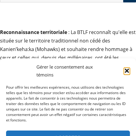
Reconnaissance territoriale
: La BTLF reconnaît qu'elle est
située sur le territoire traditionnel non cédé des
Kanien’keha:ka (Mohawks) et souhaite rendre hommage à
ceux et celles qui, depuis des millénaires, ont été les
gardiens de ces terres. Elle exprime son respect pour la
Gérer le consentement aux
contribution des peuples autochtones à la culture des
témoins
sociétés ici et partout autour du monde.
Pour offrir les meilleures expériences, nous utilisons des technologies
telles que les témoins pour stocker et/ou accéder aux informations des
appareils. Le fait de consentir à ces technologies nous permettra de
traiter des données telles que le comportement de navigation ou les ID
uniques sur ce site. Le fait de ne pas consentir ou de retirer son
ouvrir
Produits
consentement peut avoir un effet négatif sur certaines caractéristiques
le
sous-
et fonctions.
menu
ouvrir
Ressources
le
sous-