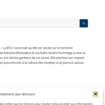
RECHERC
e
: La BTLF reconnaît qu'elle est située sur le territoire
nien’keha:ka (Mohawks) et souhaite rendre hommage à ceux et
es, ont été les gardiens de ces terres. Elle exprime son respect
es autochtones à la culture des sociétés ici et partout autour
entement aux témoins
ogies telles que les témoins pour stocker et/ou accéder aux informations