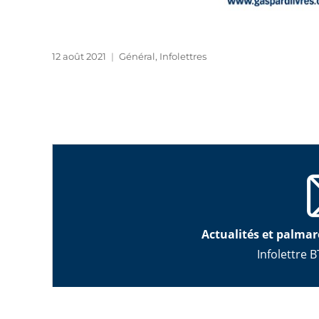
Publié
Catégories
12 août 2021
Général
,
Infolettres
le
Actualités et palmar
Infolettre B