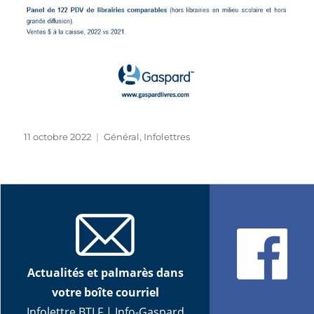
Publié
Catégories
11 octobre 2022
Général
,
Infolettres
le
Actualités et palmarès dans
votre boîte courriel
Infolettre BTLF
|
Info-Gaspard