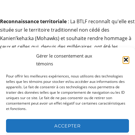
Reconnaissance territoriale
: La BTLF reconnaît qu'elle est
située sur le territoire traditionnel non cédé des
Kanien’keha:ka (Mohawks) et souhaite rendre hommage à
ceux et celles qui, depuis des millénaires, ont été les
gardiens de ces terres. Elle exprime son respect pour la
Gérer le consentement aux
contribution des peuples autochtones à la culture des
témoins
sociétés ici et partout autour du monde.
Pour offrir les meilleures expériences, nous utilisons des technologies
telles que les témoins pour stocker et/ou accéder aux informations des
appareils. Le fait de consentir à ces technologies nous permettra de
traiter des données telles que le comportement de navigation ou les ID
uniques sur ce site. Le fait de ne pas consentir ou de retirer son
ouvrir
Produits
consentement peut avoir un effet négatif sur certaines caractéristiques
le
sous-
et fonctions.
menu
ouvrir
Ressources
le
sous-
ACCEPTER
menu
ouvrir
Actualités
le