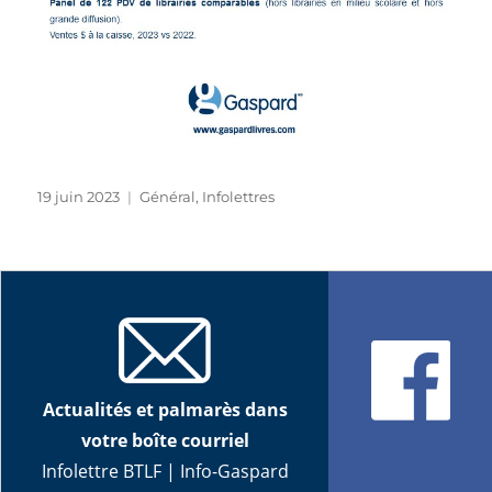
Publié
Catégories
19 juin 2023
Général
,
Infolettres
le
Actualités et palmarès dans
votre boîte courriel
Infolettre BTLF
|
Info-Gaspard