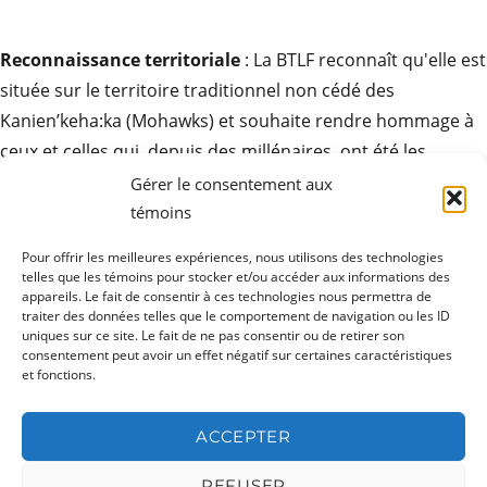
Reconnaissance territoriale
: La BTLF reconnaît qu'elle est
située sur le territoire traditionnel non cédé des
Kanien’keha:ka (Mohawks) et souhaite rendre hommage à
ceux et celles qui, depuis des millénaires, ont été les
gardiens de ces terres. Elle exprime son respect pour la
Gérer le consentement aux
contribution des peuples autochtones à la culture des
témoins
sociétés ici et partout autour du monde.
Pour offrir les meilleures expériences, nous utilisons des technologies
telles que les témoins pour stocker et/ou accéder aux informations des
appareils. Le fait de consentir à ces technologies nous permettra de
traiter des données telles que le comportement de navigation ou les ID
uniques sur ce site. Le fait de ne pas consentir ou de retirer son
ouvrir
Produits
consentement peut avoir un effet négatif sur certaines caractéristiques
le
sous-
et fonctions.
menu
ouvrir
Ressources
le
sous-
ACCEPTER
menu
ouvrir
Actualités
le
sous-
REFUSER