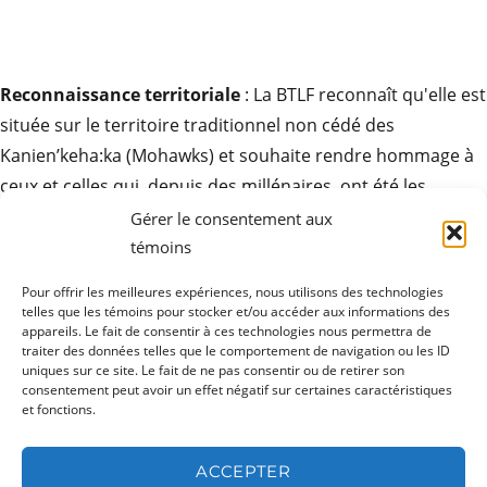
Reconnaissance territoriale
: La BTLF reconnaît qu'elle est
située sur le territoire traditionnel non cédé des
Kanien’keha:ka (Mohawks) et souhaite rendre hommage à
ceux et celles qui, depuis des millénaires, ont été les
gardiens de ces terres. Elle exprime son respect pour la
Gérer le consentement aux
contribution des peuples autochtones à la culture des
témoins
sociétés ici et partout autour du monde.
Pour offrir les meilleures expériences, nous utilisons des technologies
telles que les témoins pour stocker et/ou accéder aux informations des
appareils. Le fait de consentir à ces technologies nous permettra de
traiter des données telles que le comportement de navigation ou les ID
uniques sur ce site. Le fait de ne pas consentir ou de retirer son
ouvrir
Produits
consentement peut avoir un effet négatif sur certaines caractéristiques
le
sous-
et fonctions.
menu
ouvrir
Ressources
le
sous-
ACCEPTER
menu
ouvrir
Actualités