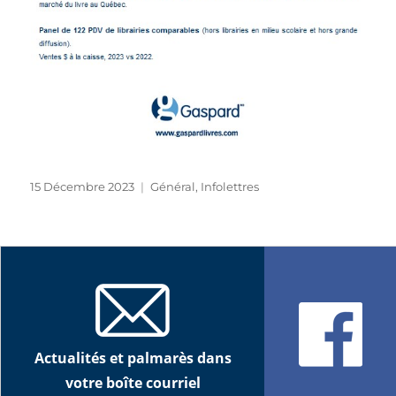
Publié
Catégories
15 Décembre 2023
Général
,
Infolettres
le
Actualités et palmarès dans
votre boîte courriel