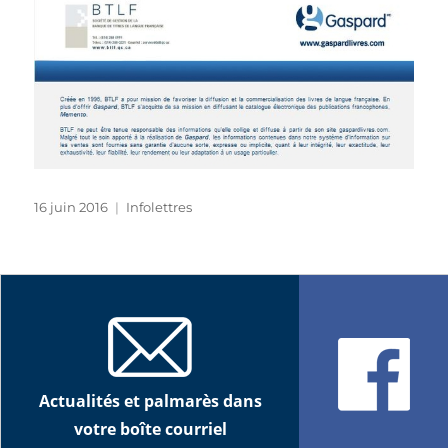
Publié
Catégories
16 juin 2016
Infolettres
le
Actualités et palmarès dans
votre boîte courriel