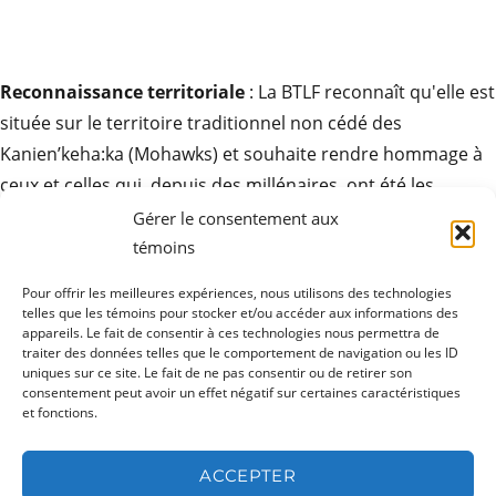
Reconnaissance territoriale
: La BTLF reconnaît qu'elle est
située sur le territoire traditionnel non cédé des
Kanien’keha:ka (Mohawks) et souhaite rendre hommage à
ceux et celles qui, depuis des millénaires, ont été les
gardiens de ces terres. Elle exprime son respect pour la
Gérer le consentement aux
contribution des peuples autochtones à la culture des
témoins
sociétés ici et partout autour du monde.
Pour offrir les meilleures expériences, nous utilisons des technologies
telles que les témoins pour stocker et/ou accéder aux informations des
appareils. Le fait de consentir à ces technologies nous permettra de
traiter des données telles que le comportement de navigation ou les ID
uniques sur ce site. Le fait de ne pas consentir ou de retirer son
ouvrir
Produits
consentement peut avoir un effet négatif sur certaines caractéristiques
le
sous-
et fonctions.
menu
ouvrir
Ressources
le
sous-
ACCEPTER
menu
ouvrir
Actualités