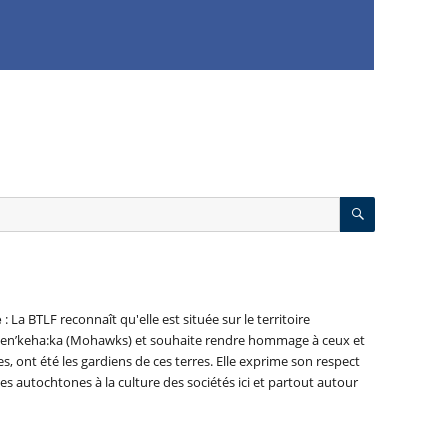
RECHERC
e
: La BTLF reconnaît qu'elle est située sur le territoire
nien’keha:ka (Mohawks) et souhaite rendre hommage à ceux et
es, ont été les gardiens de ces terres. Elle exprime son respect
es autochtones à la culture des sociétés ici et partout autour