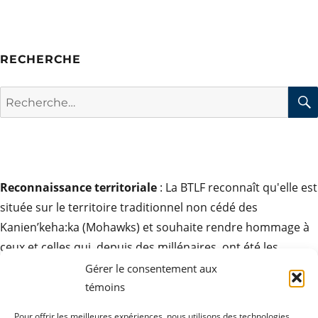
RECHERCHE
Rechercher :
Reconnaissance territoriale
: La BTLF reconnaît qu'elle est
située sur le territoire traditionnel non cédé des
Kanien’keha:ka (Mohawks) et souhaite rendre hommage à
ceux et celles qui, depuis des millénaires, ont été les
gardiens de ces terres. Elle exprime son respect pour la
Gérer le consentement aux
contribution des peuples autochtones à la culture des
témoins
sociétés ici et partout autour du monde.
Pour offrir les meilleures expériences, nous utilisons des technologies