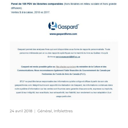
Publié
Catégories
24 avril 2018
Général
,
Infolettres
le