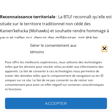
Reconnaissance territoriale
: La BTLF reconnaît qu'elle est
située sur le territoire traditionnel non cédé des
Kanien’keha:ka (Mohawks) et souhaite rendre hommage à
ceux et celles qui, depuis des millénaires, ont été les
gardiens de ces terres. Elle exprime son respect pour la
Gérer le consentement aux
contribution des peuples autochtones à la culture des
témoins
sociétés ici et partout autour du monde.
Pour offrir les meilleures expériences, nous utilisons des technologies
telles que les témoins pour stocker et/ou accéder aux informations des
appareils. Le fait de consentir à ces technologies nous permettra de
traiter des données telles que le comportement de navigation ou les ID
uniques sur ce site. Le fait de ne pas consentir ou de retirer son
ouvrir
Produits
consentement peut avoir un effet négatif sur certaines caractéristiques
le
sous-
et fonctions.
menu
ouvrir
Ressources
le
sous-
ACCEPTER
menu
ouvrir
Actualités
le