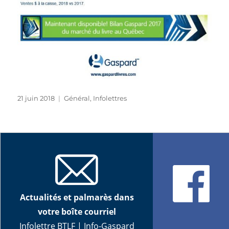
Publié
Catégories
21 juin 2018
Général
,
Infolettres
le
Actualités et palmarès dans
votre boîte courriel
Infolettre BTLF
|
Info-Gaspard