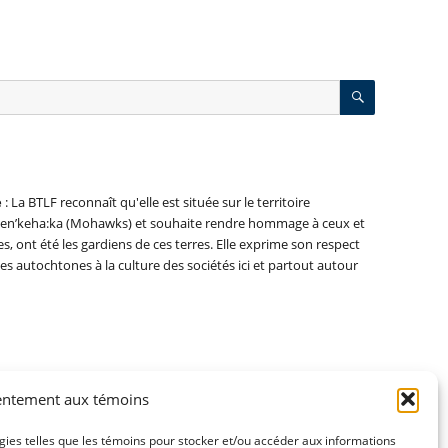
RECHERC
e
: La BTLF reconnaît qu'elle est située sur le territoire
nien’keha:ka (Mohawks) et souhaite rendre hommage à ceux et
es, ont été les gardiens de ces terres. Elle exprime son respect
es autochtones à la culture des sociétés ici et partout autour
entement aux témoins
ogies telles que les témoins pour stocker et/ou accéder aux informations