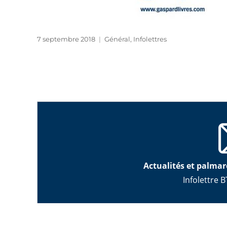
Publié
Catégories
7 septembre 2018
Général
,
Infolettres
le
Actualités et palmar
Infolettre B