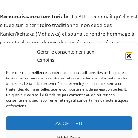
Reconnaissance territoriale
: La BTLF reconnaît qu'elle est
située sur le territoire traditionnel non cédé des
Kanien’keha:ka (Mohawks) et souhaite rendre hommage à
ceux et celles qui, depuis des millénaires, ont été les
gardiens de ces terres. Elle exprime son respect pour la
Gérer le consentement aux
contribution des peuples autochtones à la culture des
témoins
sociétés ici et partout autour du monde.
Pour offrir les meilleures expériences, nous utilisons des technologies
telles que les témoins pour stocker et/ou accéder aux informations des
appareils. Le fait de consentir à ces technologies nous permettra de
traiter des données telles que le comportement de navigation ou les ID
uniques sur ce site. Le fait de ne pas consentir ou de retirer son
ouvrir
Produits
consentement peut avoir un effet négatif sur certaines caractéristiques
le
sous-
et fonctions.
menu
ouvrir
Ressources
le
sous-
ACCEPTER
menu
ouvrir
Actualités
le
sous-
REFUSER