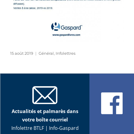
Publié
Catégories
15 août 2019
Général
,
Infolettres
le
Actualités et palmarès dans
votre boîte courriel
Infolettre BTLF
|
Info-Gaspard