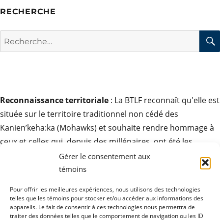
RECHERCHE
Rechercher :
Reconnaissance territoriale
: La BTLF reconnaît qu'elle est
située sur le territoire traditionnel non cédé des
Kanien’keha:ka (Mohawks) et souhaite rendre hommage à
ceux et celles qui, depuis des millénaires, ont été les
gardiens de ces terres. Elle exprime son respect pour la
Gérer le consentement aux
contribution des peuples autochtones à la culture des
témoins
sociétés ici et partout autour du monde.
Pour offrir les meilleures expériences, nous utilisons des technologies
telles que les témoins pour stocker et/ou accéder aux informations des
appareils. Le fait de consentir à ces technologies nous permettra de
traiter des données telles que le comportement de navigation ou les ID