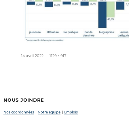
Publié
Taille
14 avril 2022
1129 × 917
le
réelle
NOUS JOINDRE
Nos coordonnées
|
Notre équipe
|
Emplois